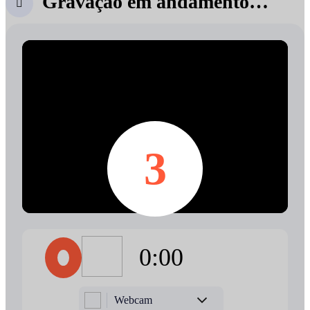
Gravação em andamento…

3
0:00
Webcam