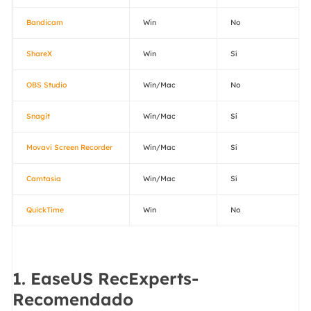
Bandicam
Win
No
ShareX
Win
Sí
OBS Studio
Win/Mac
No
Snagit
Win/Mac
Sí
Movavi Screen Recorder
Win/Mac
Sí
Camtasia
Win/Mac
Sí
QuickTime
Win
No
1. EaseUS RecExperts-
Recomendado