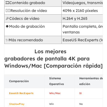
🎞️Contenido grabado
Videojuegos, transmisión
🕵️‍♂️Resolución de vídeo
4096 x 2160 píxeles
🎉Códecs de vídeo
H.264 y H.265
⏺️Modo de grabación
Pantalla completa, área
ventanas
✨Más recomendado
EaseUS RecExperts (Wi
Los mejores
grabadores de pantalla 4K para
Windows/Mac [Comparación rápida]
Sistema
Herramientas de
Comparación
Operativo
edición
EaseUS RecExperts
Win/Mac
Sí
ShadowPlay
Win
No