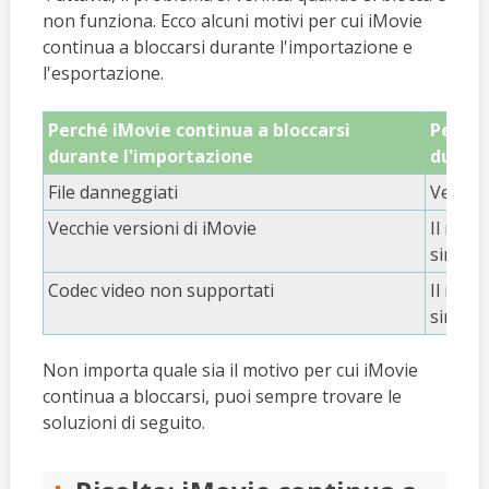
non funziona. Ecco alcuni motivi per cui iMovie
continua a bloccarsi durante l'importazione e
l'esportazione.
Perché iMovie continua a bloccarsi
Perché
durante l'importazione
durant
File danneggiati
Versio
Vecchie versioni di iMovie
Il nome
simboli
Codec video non supportati
Il nome
simboli
Non importa quale sia il motivo per cui iMovie
continua a bloccarsi, puoi sempre trovare le
soluzioni di seguito.