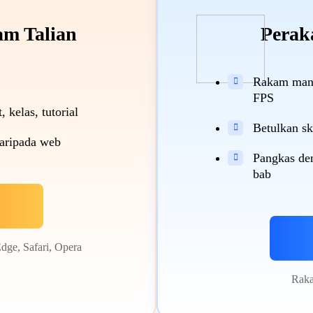
m Talian
Perak
Rakam mana

FPS
 kelas, tutorial
Betulkan sk

daripada web
Pangkas den

bab
dge, Safari, Opera
Raka