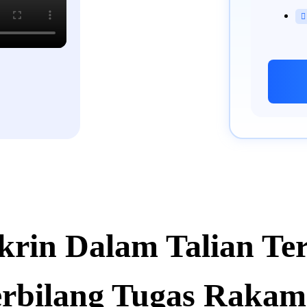

rin Dalam Talian Te
rbilang Tugas Raka