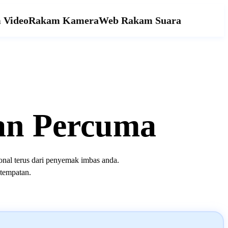
 Video
Rakam Kamera
Web Rakam Suara
an Percuma
onal terus dari penyemak imbas anda.
 tempatan.