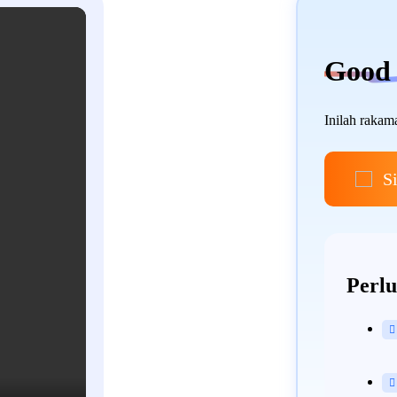
Good 
Inilah rakam
S
Perlu

