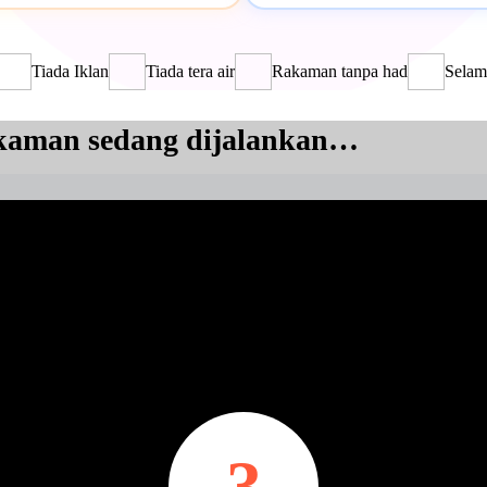
Tiada Iklan
Tiada tera air
Rakaman tanpa had
Selam
aman sedang dijalankan…
3