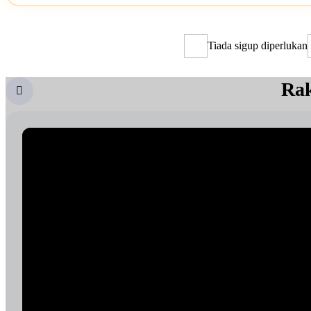
Tiada sigup diperlukan
Rak
