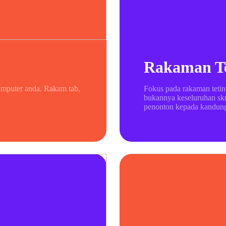
Rakaman T
omputer anda. Rakam tab,
Fokus pada rakaman teting
bukannya keseluruhan sk
penonton kepada kandung