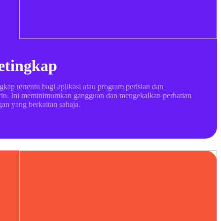
etingkap
kap tertentu bagi aplikasi atau program perisian dan
rin. Ini meminimumkan gangguan dan mengekalkan perhatian
an yang berkaitan sahaja.