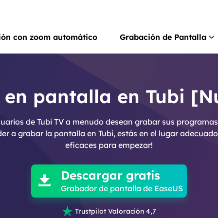
ión con zoom automático
Grabación de Pantalla
Rec
Grab
en pantalla en Tubi [Nu
Rec
 usuarios de Tubi TV a menudo desean grabar sus programas 
Grab
der a grabar la pantalla en Tubi, estás en el lugar adecuad
eficaces para empezar!

Gra
Graba
Descargar gratis

Scr
Grabador de pantalla de EaseUS
Hace

Trustpilot Valoración 4,7