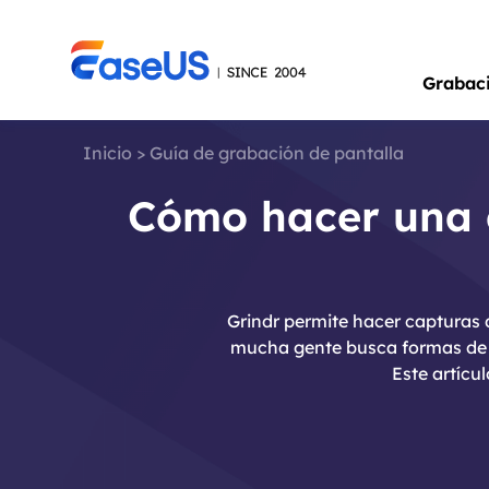
Grabac
Inicio
>
Guía de grabación de pantalla
Cómo hacer una c
Grindr permite hacer capturas 
mucha gente busca formas de ha
Este artícu