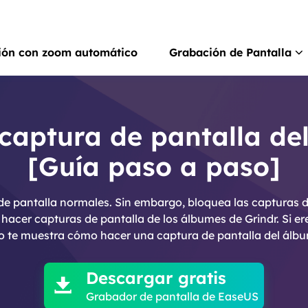
ión con zoom automático
Grabación de Pantalla
Rec
Grab
aptura de pantalla de
[Guía paso a paso]
Rec
Grab
de pantalla normales. Sin embargo, bloquea las capturas de
Gra
cer capturas de pantalla de los álbumes de Grindr. Si eres
Graba
lo te muestra cómo hacer una captura de pantalla del álbu

Scr
Hace
Descargar gratis

Grabador de pantalla de EaseUS