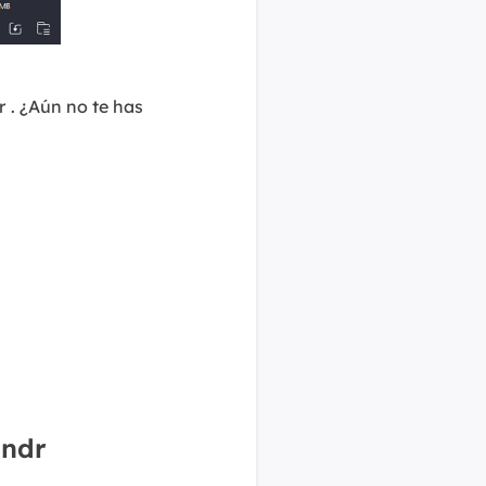
r
. ¿Aún no te has
indr