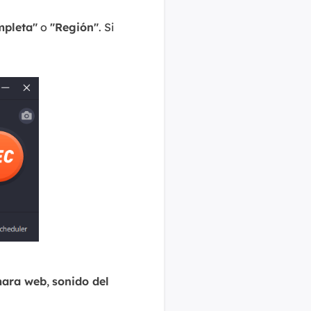
mpleta"
o
"Región"
. Si
ara web
,
sonido del