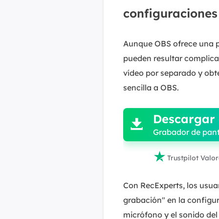
configuraciones
Aunque OBS ofrece una po
pueden resultar complica
vídeo por separado y obte
sencilla a OBS.

Descargar 

Grabador de pant

Trustpilot Valo
Con RecExperts, los usua
grabación" en la configu
micrófono y el sonido del