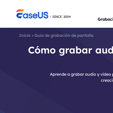
Grabac
Inicio
>
Guía de grabación de pantalla
Cómo grabar audi
Aprende a grabar audio y video 
creaci