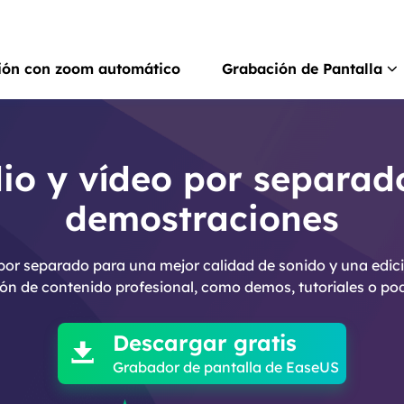
ión con zoom automático
Grabación de Pantalla
Rec
Grab
o y vídeo por separad
demostraciones
Rec
Grab
por separado para una mejor calidad de sonido y una edició
Gra
ón de contenido profesional, como demos, tutoriales o po

Graba
Scr
Descargar gratis

Hace
Grabador de pantalla de EaseUS