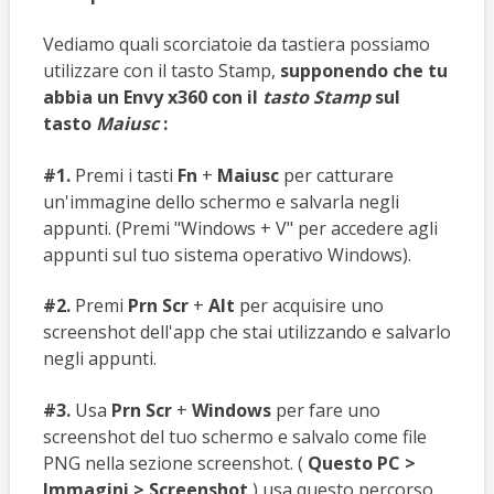
Vediamo quali scorciatoie da tastiera possiamo
utilizzare con il tasto Stamp,
supponendo che tu
abbia un Envy x360 con il
tasto Stamp
sul
tasto
Maiusc
:
#1.
Premi i tasti
Fn
+
Maiusc
per catturare
un'immagine dello schermo e salvarla negli
appunti. (Premi "Windows + V" per accedere agli
appunti sul tuo sistema operativo Windows).
#2.
Premi
Prn Scr
+
Alt
per acquisire uno
screenshot dell'app che stai utilizzando e salvarlo
negli appunti.
#3.
Usa
Prn Scr
+
Windows
per fare uno
screenshot del tuo schermo e salvalo come file
PNG nella sezione screenshot. (
Questo PC >
Immagini > Screenshot
) usa questo percorso