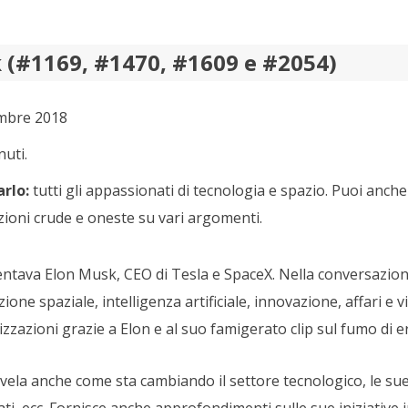
 (#1169, #1470, #1609 e #2054)
mbre 2018
uti.
rlo:
tutti gli appassionati di tecnologia e spazio. Puoi anche 
zioni crude e oneste su vari argomenti.
entava Elon Musk, CEO di Tesla e SpaceX. Nella conversazion
one spaziale, intelligenza artificiale, innovazione, affari e v
izzazioni grazie a Elon e al suo famigerato clip sul fumo di e
svela anche come sta cambiando il settore tecnologico, le su