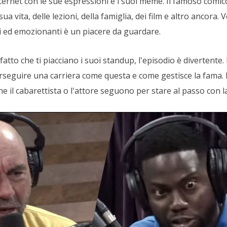
nternet con le sue espressioni e i suoi meme. Il famoso comic
ua vita, delle lezioni, della famiglia, dei film e altro ancora. 
i ed emozionanti è un piacere da guardare.
tto che ti piacciano i suoi standup, l'episodio è divertente.
seguire una carriera come questa e come gestisce la fama.
he il cabarettista o l'attore seguono per stare al passo con la