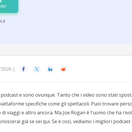
der
4,8
/2026 |




podcast e sono ovunque. Tanto che i video sono stati spos
ttaforme specifiche come gli spettacoli. Puoi trovare person
di viaggi e altro ancora. Ma Joe Rogan è l'uomo che ha rivol
noscerai già se sei qui. Se è così, vediamo i migliori podcast