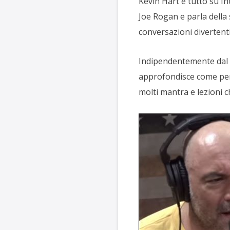
Kevin Hart è tutto su I
Joe Rogan e parla della s
conversazioni divertent
Indipendentemente dal fa
approfondisce come per
molti mantra e lezioni c