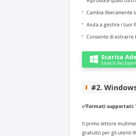
Riproduce quasi tutti i
Cambia liberamente la
Aiuta a gestire i tuoi f
Consente di estrarre l
Scarica Ad

EaseUS RecExper
#2. Windows
✅Formati supportati:
Il primo lettore multim
gratuito per gli utenti 