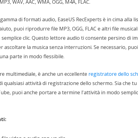
MP3, WAV, AAC, WMA, OGG, M4A, FLAC.
mma di formati audio, EaseUS RecExperts è in cima alla lista
iuto, puoi riprodurre file MP3, OGG, FLAC e altri file musical
 semplice clic. Questo lettore audio ti consente persino di i
r ascoltare la musica senza interruzioni. Se necessario, puoi r
 una parte in modo flessibile.
ore multimediale, è anche un eccellente
registratore dello s
i qualsiasi attività di registrazione dello schermo. Sia che tu
ube, puoi anche portare a termine l'attività in modo semplic
ti: