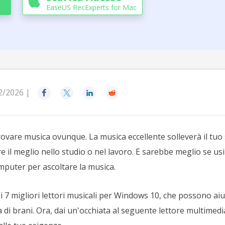

EaseUS RecExperts for Mac
2/2026 |




rovare musica ovunque. La musica eccellente solleverà il tuo 
dare il meglio nello studio o nel lavoro. E sarebbe meglio se u
mputer per ascoltare la musica.
i 7 migliori lettori musicali per Windows 10, che possono aiu
ia di brani. Ora, dai un'occhiata al seguente lettore multimed