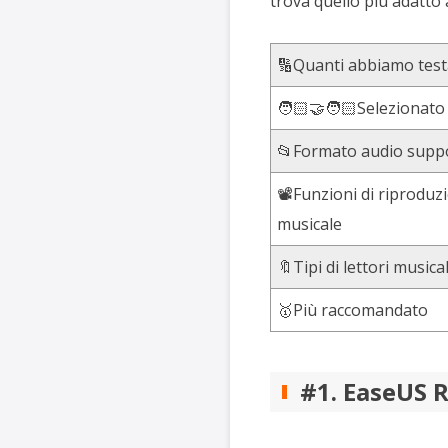
trova quello più adatto 
🔢Quanti abbiamo test
🧑🏻‍🤝‍🧑🏻Selezionato
📂Formato audio supp
📽️Funzioni di riproduz
musicale
🔖Tipi di lettori musical
🥇Più raccomandato
#1. EaseUS 