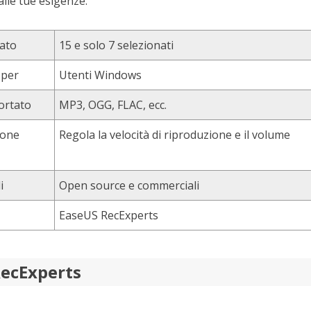
alle tue esigenze.
ato
15 e solo 7 selezionati
 per
Utenti Windows
ortato
MP3, OGG, FLAC, ecc.
ione
Regola la velocità di riproduzione e il volume
i
Open source e commerciali
EaseUS RecExperts
RecExperts