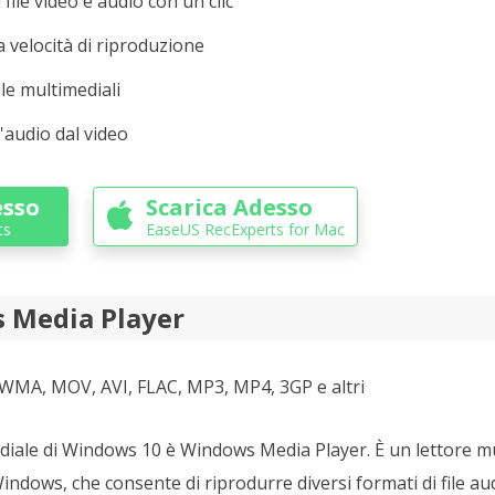
 file video e audio con un clic
 velocità di riproduzione
ile multimediali
'audio dal video
esso
Scarica Adesso

ts
EaseUS RecExperts for Mac
 Media Player
WMA, MOV, AVI, FLAC, MP3, MP4, 3GP e altri
ediale di Windows 10 è Windows Media Player. È un lettore m
Windows, che consente di riprodurre diversi formati di file a