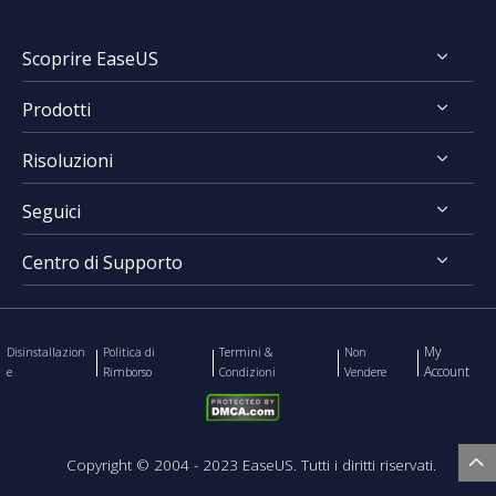
FocalFlow vs Loom
Scoprire EaseUS
FocalFlow vs Screen Studio
Prodotti
Chi Siamo
Risoluzioni
Recensioni & Premi
RecExperts for Windows
Contratto di Licenza
Seguici
RecExperts for Mac
Registrare Schermo
Politica sulla Riservatezza
Online Screen Recorder
Centro di Supporto
Mac App Store




EaseUS ScreenShot
Contatta Team Supporto
My
Disinstallazion
Politica di
Termini &
Non
Account
e
Rimborso
Condizioni
Vendere

Copyright ©
2004 - 2023
EaseUS. Tutti i diritti riservati.