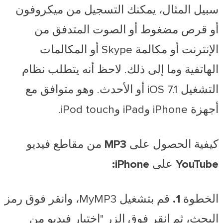
سبيل المثال، يمكنك التسجيل من ميكروفون
أو قرص مضغوط أو الصوت المتدفق من
الإنترنت أو مكالمة Skype أو المكالمات
الهاتفية وما إلى ذلك. لاحظ أنه يتطلب نظام
التشغيل iOS 7.1 أو الأحدث. وهو متوافق مع
أجهزة iPhone وiPad وiPod touch.
كيفية الحصول على MP3 من مقاطع فيديو
YouTube على iPhone:
الخطوة 1.
قم بتشغيل MyMP3، وانقر فوق رمز
البحث، ثم انقر فوق الزر "اختيار فيديو من