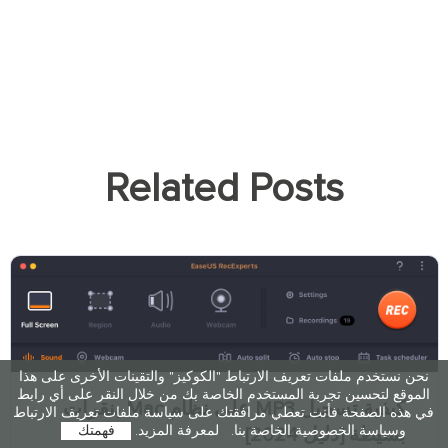
Related Posts
نحن نستخدم ملفات تعريف الارتباط "الكوكيز" والتقينات الأخرى على هذا
الموقع لتحسين تجربة المستخدم الخاصة بك من خلال النقر على أي رابط
كيفية تسجيل MP3 على نظام Mac بنقرات
في هذه الصفحة فأنت تعطي مرافقتك على سياسة ملفات تعريف الارتباط
وسياسة الخصوصية الخاصة بنا.
لمعرفة المزيد.
فهمتك
بسيطة [دليل 2024]