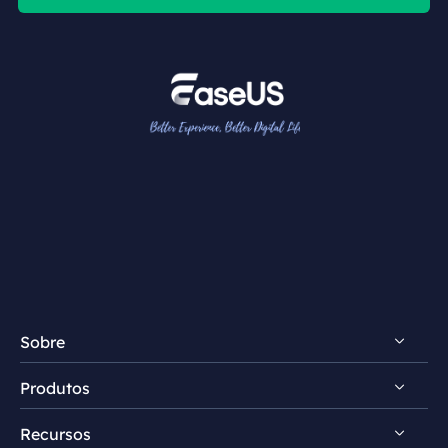
Sobre
Produtos
Conheça EaseUS
Recursos
Comentários e prêmios
RecExperts para Windows