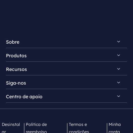
Sobre
Produtos
Conheça EaseUS
Recursos
Comentários e prêmios
RecExperts para Windows
Contrato de licença
Siga-nos
RecExperts para Mac
Dicas de gravação de tela
Política de privacidade
Screen Recorder Online
Centro de apoio


Mac App Store


EaseUS ScreenShot
Contate equipe de suporte
Desinstal
Politica de
Termos e
Minha
ar
reembolso
condições
conta