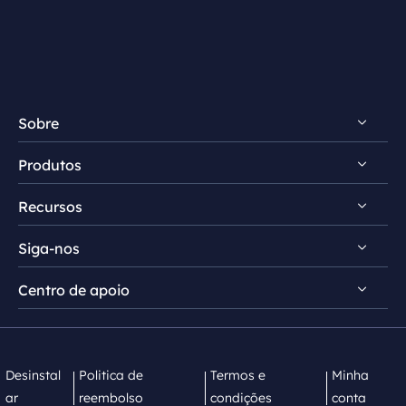
Sobre
Produtos
Conheça EaseUS
Recursos
Comentários e prêmios
RecExperts para Windows
Contrato de licença
Siga-nos
RecExperts para Mac
Dicas de gravação de tela
Política de privacidade
Screen Recorder Online
Centro de apoio


Mac App Store


EaseUS ScreenShot
Contate equipe de suporte
Desinstal
Politica de
Termos e
Minha
ar
reembolso
condições
conta