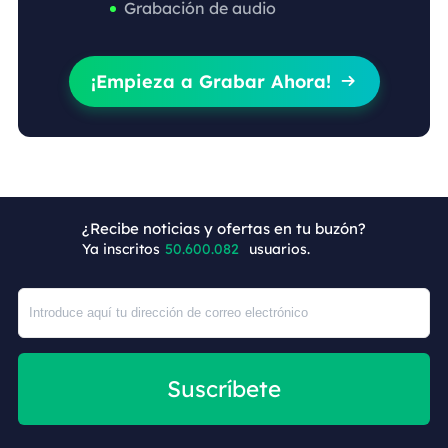
Grabación de audio
¡Empieza a Grabar Ahora!

+4
¿Recibe noticias y ofertas en tu buzón?
Ya inscritos
50.600.082
usuarios.
Suscríbete