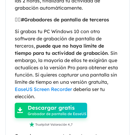
las 2 horas, finalizará tu actividad de
grabación automáticamente.
🕵️‍♂️#Grabadores de pantalla de terceros
Si grabas tu PC Windows 10 con otro
software de grabación de pantalla de
terceros,
puede que no haya límite de
tiempo para tu actividad de grabación
. Sin
embargo, la mayoría de ellos te exigirán que
actualices a la versión Pro para obtener esta
función. Si quieres capturar una pantalla sin
límite de tiempo en una versión gratuita,
EaseUS Screen Recorder
debería ser tu

elección.
Descargar gratis

Grabador de pantalla de EaseUS

Trustpilot Valoración 4,7