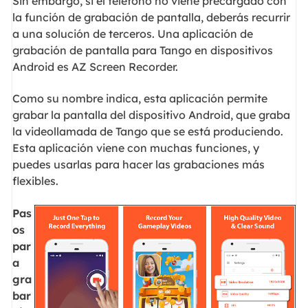
Sin embargo, si el teléfono no viene precargado con
la función de grabación de pantalla, deberás recurrir
a una solución de terceros. Una aplicación de
grabación de pantalla para Tango en dispositivos
Android es AZ Screen Recorder.
Como su nombre indica, esta aplicación permite
grabar la pantalla del dispositivo Android, que graba
la videollamada de Tango que se está produciendo.
Esta aplicación viene con muchas funciones, y
puedes usarlas para hacer las grabaciones más
flexibles.
Pas
os
par
a
gra
bar