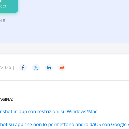
der
4,8
/2026 |




AGINA:
enshot in app con restrizioni su Windows/Mac
hot su app che non lo permettono android/iOS con Google A