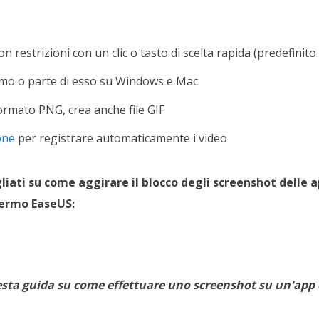
n restrizioni con un clic o tasto di scelta rapida (predefinito
rmo o parte di esso su Windows e Mac
formato PNG, crea anche file GIF
one
per registrare automaticamente i video
liati su come aggirare il blocco degli screenshot delle 
hermo EaseUS:
esta guida su come effettuare uno screenshot su un'app c