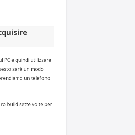
cquisire
l PC e quindi utilizzare
uesto sarà un modo
i prendiamo un telefono
o build sette volte per