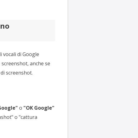
ono
 vocali di Google
o screenshot, anche se
 di screenshot.
Google"
o
"OK Google"
shot" o "cattura