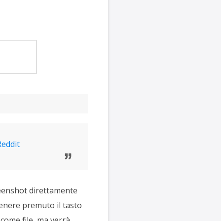
Reddit
reenshot direttamente
tenere premuto il tasto
come file, ma verrà