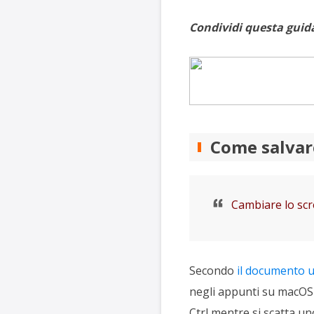
Condividi questa guida 
Come salvare
Cambiare lo sc
Secondo
il documento u
negli appunti su macOS è
Ctrl mentre si scatta u