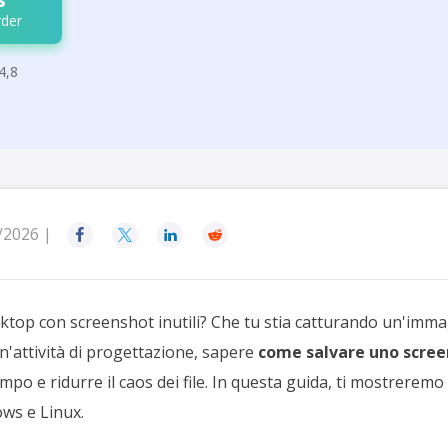
der
4,8
/2026 |




esktop con screenshot inutili? Che tu stia catturando un'imma
'attività di progettazione, sapere
come salvare uno scree
mpo e ridurre il caos dei file. In questa guida, ti mostrerem
ws e Linux.