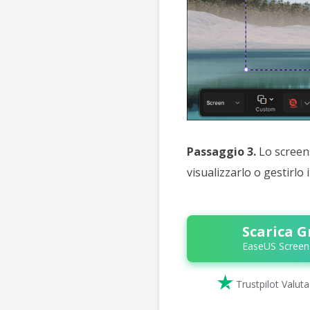
Passaggio 3.
Lo screens
visualizzarlo o gestirlo 
Scarica G
EaseUS Screen

Trustpilot Valut