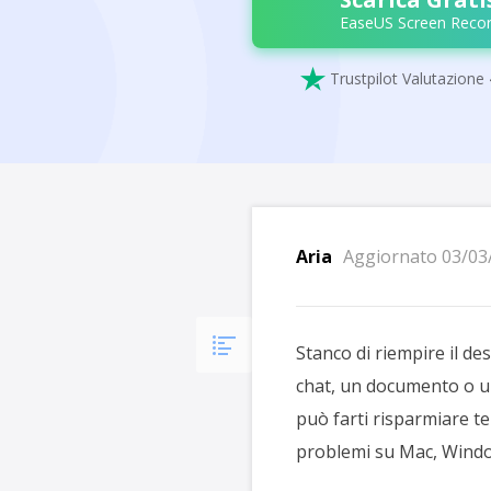
EaseUS Screen Recor

Trustpilot Valutazione 
Aria
Aggiornato 03/03
Stanco di riempire il d
chat, un documento o un
può farti risparmiare te
problemi su Mac, Windo