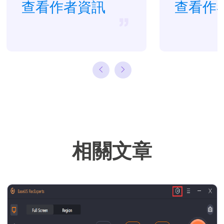
驗。目前，寫過
查看作者資訊
題。…
查看作
很多關於資料救
援、硬碟分割管
理或備份還原相
關文章，希望能
幫助用戶解決困
難。…
相關文章