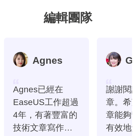
編輯團隊
Agnes
G
Agnes已經在
謝謝閱
EaseUS工作超過
章。希
4年，有著豐富的
章能夠
技術文章寫作經
有效地