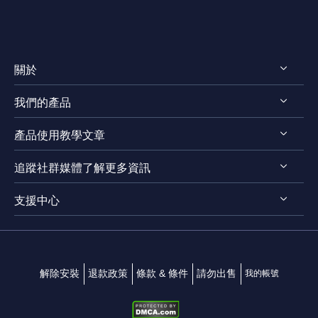
關於
我們的產品
認識EaseUS
產品使用教學文章
評測 & 獎項
RecExperts for Windows
法律聲明
追蹤社群媒體了解更多資訊
RecExperts for Mac
螢幕錄影軟體
隱私權政策
Online Screen Recorder
支援中心




Mac App 商店
EaseUS ScreenShot
聯絡我們
解除安裝
退款政策
條款 & 條件
請勿出售
我的帳號