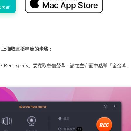
rder
c 上擷取直播串流的步驟：
US RecExperts。要擷取整個螢幕，請在主介面中點擊「全螢