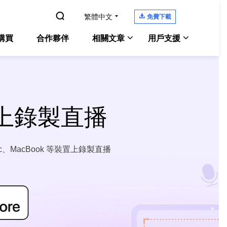

繁體中文

免費下載
購買
合作夥伴
相關文章
用戶支援
Windows 10螢幕錄影
Experts
Windows 版本
支援中心
電腦螢幕錄製
教學指南、授權碼、聯絡方式
Zoom錄影教學
腦上錄製直播
Experts
Mac 版本
Chat 支援
Mac 上錄製內部音訊
OS螢幕錄製
聯絡技術人員
電腦上錄遊戲
、MacBook 等裝置上錄製直播
ne Screen Recorder
售前咨詢
螢幕側錄軟體
線上螢幕錄影工具
咨詢銷售服務人員
enShot
螢幕截圖