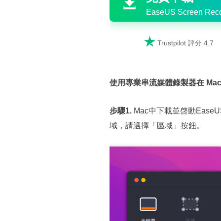

EaseUS Screen Reco

Trustpilot 評分 4.7
使用專業串流媒體錄製器在 Ma
步驟1.
Mac中下載並啓動Ease
域，請選擇「區域」按鈕。