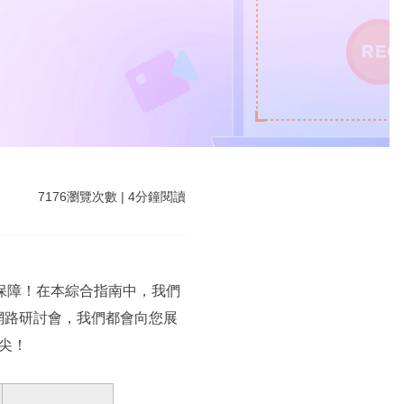
7176
瀏覽次數
|
4
分鐘閱讀
供保障！在本綜合指南中，我們
網路研討會，我們都會向您展
尖！