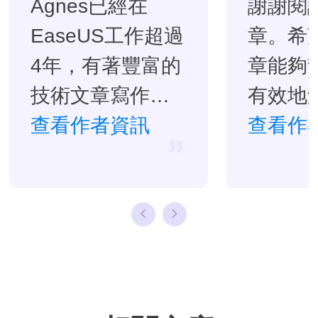
Agnes已經在
謝謝閱
EaseUS工作超過
章。希
4年，有著豐富的
章能夠
技術文章寫作經
有效地
驗。目前，寫過
查看作者資訊
題。…
查看作
很多關於資料救
援、硬碟分割管
理或備份還原相
關文章，希望能
幫助用戶解決困
難。…