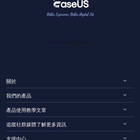
關於
我們的產品
認識EaseUS
產品使用教學文章
評測 & 獎項
RecExperts for Windows
法律聲明
追蹤社群媒體了解更多資訊
RecExperts for Mac
螢幕錄影軟體
隱私權政策
Online Screen Recorder
支援中心
Mac App 商店