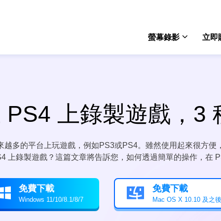
螢幕錄影
立即
Rec
win
 PS4 上錄製遊戲，3
Rec
mac
來越多的平台上玩遊戲，例如PS3或PS4。雖然使用起來很方便
Onli
4 上錄製遊戲？這篇文章將告訴您，如何透過簡單的操作，在 PS
免費
Scre
免費下載
免費下載


電腦
Windows 11/10/8.1/8/7
Mac OS X 10.10 及之