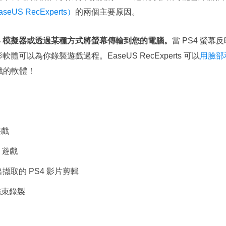
aseUS RecExperts）
的兩個主要原因。
4 模擬器或透過某種方式將螢幕傳輸到您的電腦。
當 PS4 螢
體可以為你錄製遊戲過程。EaseUS RecExperts 可以
用臉部
遊戲的軟體！
遊戲
4 遊戲
出擷取的 PS4 影片剪輯
結束錄製