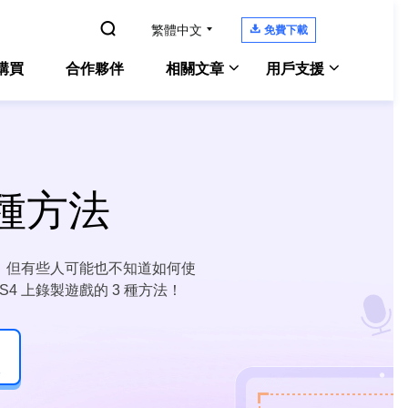

繁體中文

免費下載
購買
合作夥伴
相關文章
用戶支援
Windows 10螢幕錄影
Experts
Windows 版本
支援中心
電腦螢幕錄製
教學指南、授權碼、聯絡方式
Zoom錄影教學
 種方法
Experts
Mac 版本
Chat 支援
Mac 上錄製內部音訊
OS螢幕錄製
聯絡技術人員
電腦上錄遊戲
，但有些人可能也不知道如何使
ne Screen Recorder
售前咨詢
螢幕側錄軟體
4 上錄製遊戲的 3 種方法！
線上螢幕錄影工具
咨詢銷售服務人員
enShot
螢幕截圖
後