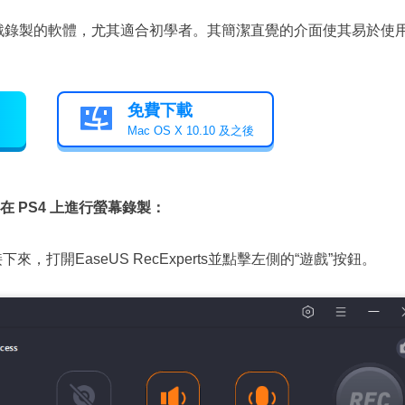
 遊戲錄製的軟體，尤其適合初學者。其簡潔直覺的介面使其易於使
免費下載

Mac OS X 10.10 及之後
ts 在 PS4 上進行螢幕錄製：
，打開EaseUS RecExperts並點擊左側的“遊戲”按鈕。