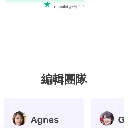

Trustpilot 評分 4.7
編輯團隊
Agnes
G