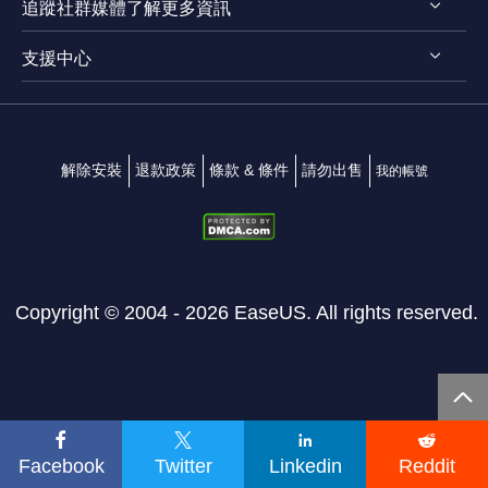
法律聲明
追蹤社群媒體了解更多資訊
RecExperts for Mac
螢幕錄影軟體
隱私權政策
Online Screen Recorder
支援中心




Mac App 商店
EaseUS ScreenShot
聯絡我們
解除安裝
退款政策
條款 & 條件
請勿出售
我的帳號
Copyright ©
2004 - 2026
EaseUS. All rights reserved.





Facebook
Twitter
Linkedin
Reddit