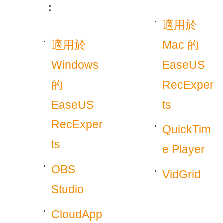
：
適用於
適用於
Mac 的
Windows
EaseUS
的
RecExper
EaseUS
ts
RecExper
QuickTim
ts
e Player
OBS
VidGrid
Studio
CloudApp