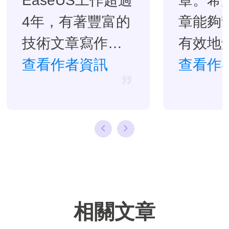
EaseUS工作超過
章。希
4年，有著豐富的
章能夠
技術文章寫作經
有效地
驗。目前，寫過
查看作者資訊
題。…
查看作
很多關於資料救
援、硬碟分割管
理或備份還原相
關文章，希望能
幫助用戶解決困
難。…
相關文章