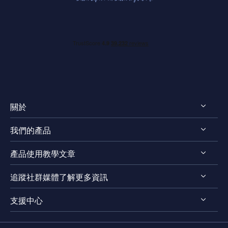
關於
我們的產品
認識EaseUS
產品使用教學文章
評測 & 獎項
RecExperts for Windows
法律聲明
追蹤社群媒體了解更多資訊
RecExperts for Mac
螢幕錄影軟體
隱私權政策
Online Screen Recorder
支援中心




Mac App 商店
EaseUS ScreenShot