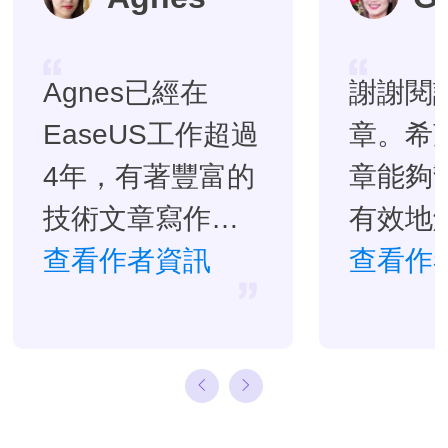
Agnes已經在
謝謝閱
EaseUS工作超過
章。希
4年，有著豐富的
章能夠
技術文章寫作經
有效地
驗。目前，寫過
查看作者資訊
題。…
查看作
很多關於資料救
援、硬碟分割管
理或備份還原相
關文章，希望能