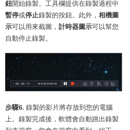
鈕
開始錄製。工具欄提供在錄製過程中
暫停
或
停止
錄製的按鈕。此外，
相機圖
示
可以用來截圖，
計時器圖示
可以幫您
自動停止錄製。
步驟6.
錄製的影片將存放到您的電腦
上。錄製完成後，軟體會自動跳出錄製