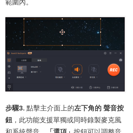
範圍內。
步驟3.
點擊主介面上的
左下角的
聲音按
鈕
，此功能支援單獨或同時錄製麥克風
和系統聲音。
「選項」
按鈕可以調整音