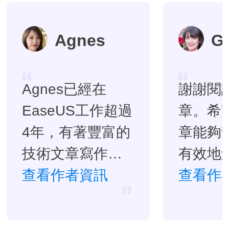
Agnes
G
Agnes已經在
謝謝閱
EaseUS工作超過
章。希
4年，有著豐富的
章能夠
技術文章寫作經
有效地
驗。目前，寫過
查看作者資訊
題。…
查看作
很多關於資料救
援、硬碟分割管