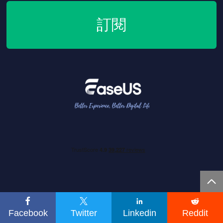
訂閱





關於
Facebook
Twitter
Linkedin
Reddit