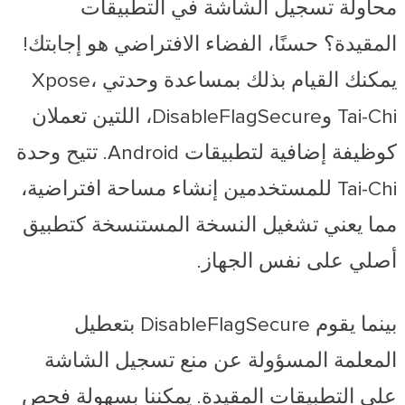
محاولة تسجيل الشاشة في التطبيقات
المقيدة؟ حسنًا، الفضاء الافتراضي هو إجابتك!
يمكنك القيام بذلك بمساعدة وحدتي Xpose،
Tai-Chi وDisableFlagSecure، اللتين تعملان
كوظيفة إضافية لتطبيقات Android. تتيح وحدة
Tai-Chi للمستخدمين إنشاء مساحة افتراضية،
مما يعني تشغيل النسخة المستنسخة كتطبيق
أصلي على نفس الجهاز.
بينما يقوم DisableFlagSecure بتعطيل
المعلمة المسؤولة عن منع تسجيل الشاشة
على التطبيقات المقيدة. يمكننا بسهولة فحص