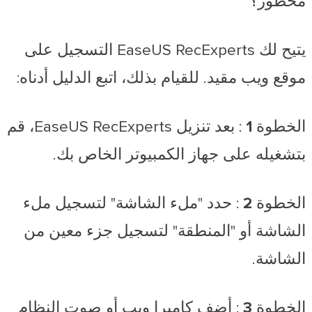
محظور؟
يتيح لك EaseUS RecExperts التسجيل على
موقع ويب مقيد. للقيام بذلك، اتبع الدليل أدناه:
الخطوة 1
: بعد تنزيل EaseUS RecExperts، قم
بتشغيله على جهاز الكمبيوتر الخاص بك.
الخطوة 2
: حدد "ملء الشاشة" لتسجيل ملء
الشاشة أو "المنطقة" لتسجيل جزء معين من
الشاشة.
الخطوة 3
: أضف كاميرا ويب أو صوت النظام