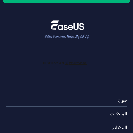
حول
المنتجات
اكتشف EaseUS
المصادر
التقييمات والجوائز
RecExperts لويندوز