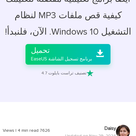
كيفية قص ملفات MP3 لنظام
التشغيل Windows 10. الآن، فلنبدأ!

تحميل

برنامج تسجيل الشاشة EaseUS

تصنيف تراست بايلوت 4.7
Daisy
|
4
min read
Views
7626
Updated on Nov 29, 2024