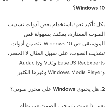
Windows 10؟
بكل تأكيد نعم! باستخدام بعض أدوات تشذيب
الصوت الممتازة، يمكنك بسهولة قص
الموسيقى في Windows 10. تتضمن أدوات
تشذيب الصوت، على سبيل المثال لا الحصر،
EaseUS RecExperts وVLC وAudacity
وWindows Media Player وغيرها الكثير.
2. هل يحتوي Windows على محرر صوتي؟
نعم. إذا قمت بتسجيل الصوت في نظام