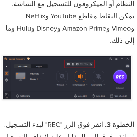
النظام أو الميكروفون للتسجيل مع الشاشة.
يمكن التقاط مقاطع YouTube وNetflix
وVimeo وAmazon Prime وDisney وHulu وما
إلى ذلك.
الخطوة 3.
انقر فوق الزر "REC" لبدء التسجيل.