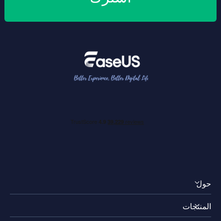
حول
المنتجات
اكتشف EaseUS