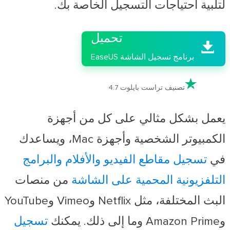
لتلبية احتياجات التسجيل الخاصة بك.

تحميل

برنامج تسجيل الشاشة EaseUS

تصنيف تراست بايلوت 4.7
يعمل بشكل مثالي على كل من أجهزة
الكمبيوتر الشخصية وأجهزة Mac، ويساعدك
في
تسجيل مقاطع الفيديو والأفلام والبرامج
التلفزيونية المحمية على الشاشة
من منصات
البث المختلفة، مثل Netflix وVimeo وYouTube
وAmazon Prime وما إلى ذلك. يمكنك
تسجيل