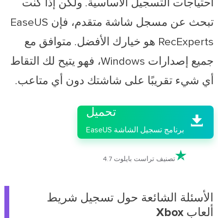
احتياجات التسجيل الأساسية. ولكن إذا كنت
تبحث عن مسجل شاشة متقدم، فإن EaseUS
RecExperts هو خيارك الأفضل. متوافق مع
جميع إصدارات Windows، فهو يتيح لك التقاط
أي شيء تقريبًا على شاشتك دون أي متاعب.

تحميل

برنامج تسجيل الشاشة EaseUS

تصنيف تراست بايلوت 4.7
الأسئلة الشائعة حول تسجيل شريط
ألعاب Xbox