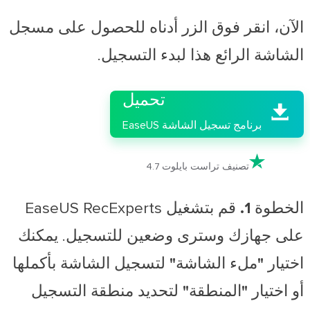
الآن، انقر فوق الزر أدناه للحصول على مسجل
الشاشة الرائع هذا لبدء التسجيل.

تحميل

برنامج تسجيل الشاشة EaseUS

تصنيف تراست بايلوت 4.7
الخطوة 1.
قم بتشغيل EaseUS RecExperts
على جهازك وسترى وضعين للتسجيل. يمكنك
اختيار
"ملء الشاشة"
لتسجيل الشاشة بأكملها
أو اختيار
"المنطقة"
لتحديد منطقة التسجيل