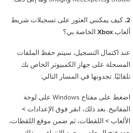
2. كيف يمكنني العثور على تسجيلات شريط
ألعاب Xbox الخاصة بي؟
عند اكتمال التسجيل، سيتم حفظ الملفات
المسجلة على جهاز الكمبيوتر الخاص بك
تلقائيًا. تجدونها في المسار التالي:
اضغط على مفتاح Windows على لوحة
المفاتيح. بعد ذلك،
انقر فوق الإعدادات >
الألعاب > اللقطات، ثم ضمن موقع اللقطات،