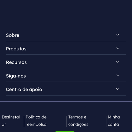
Sobre
Produtos
Conheça EaseUS
Recursos
Comentários e prêmios
RecExperts para Windows
Contrato de licença
Siga-nos
RecExperts para Mac
Dicas de gravação de tela
Política de privacidade
Screen Recorder Online
Centro de apoio


Mac App Store


EaseUS ScreenShot
Contate equipe de suporte
Desinstal
Politica de
Termos e
Minha
ar
reembolso
condições
conta