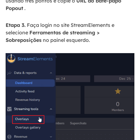
usando três pontos e copie o
URL
do bate-papo
Popout
.
Etapa 3.
Faça login no site StreamElements e
selecione
Ferramentas de streaming >
Sobreposições
no painel esquerdo.