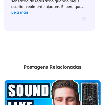
sensação de realização quando meus
escritos realmente ajudam. Espero que
gostem de sua estadia no EaseUS e
Leia mais
tenham um bom dia."…
Postagens Relacionadas