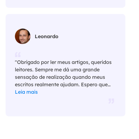
Leonardo
"Obrigado por ler meus artigos, queridos
leitores. Sempre me dá uma grande
sensação de realização quando meus
escritos realmente ajudam. Espero que
gostem de sua estadia no EaseUS e
Leia mais
tenham um bom dia."…