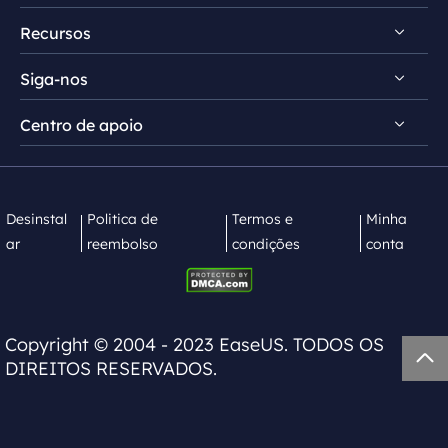
Recursos
Comentários e prêmios
RecExperts para Windows
Contrato de licença
Siga-nos
RecExperts para Mac
Dicas de gravação de tela
Política de privacidade
Screen Recorder Online
Centro de apoio


Mac App Store


EaseUS ScreenShot
Contate equipe de suporte
Desinstal
Politica de
Termos e
Minha
ar
reembolso
condições
conta
Copyright ©
2004 - 2023
EaseUS. TODOS OS

DIREITOS RESERVADOS.