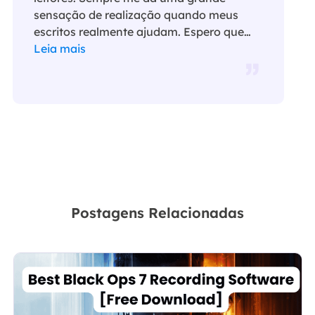
sensação de realização quando meus
escritos realmente ajudam. Espero que
gostem de sua estadia no EaseUS e
Leia mais
tenham um bom dia."…
Postagens Relacionadas