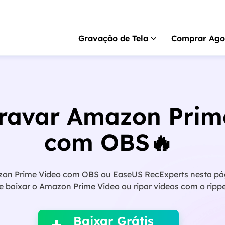
Gravação de Tela
Comprar Ago
RecExperts
para 
Gravador de tela pa
ravar Amazon Prim
RecExperts
para 
Gravador de tela p
com OBS🔥
Gravador de tela 
Gravar tela online gr
on Prime Video com OBS ou EaseUS RecExperts nesta pági
ScreenShot
e baixar o Amazon Prime Video ou ripar vídeos com o rip

Captura de tela no P
Baixar Grátis