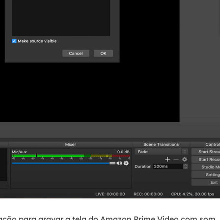
vação para gravar a tela do Amazon Prime Video com som.