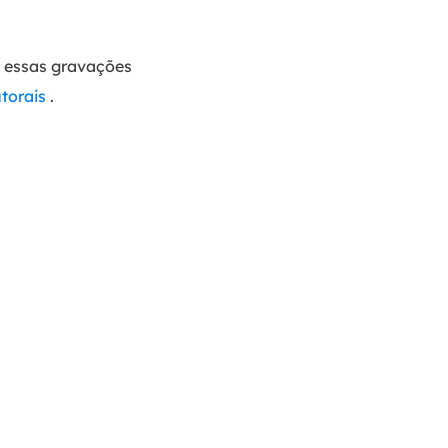
e essas gravações
utorais
.