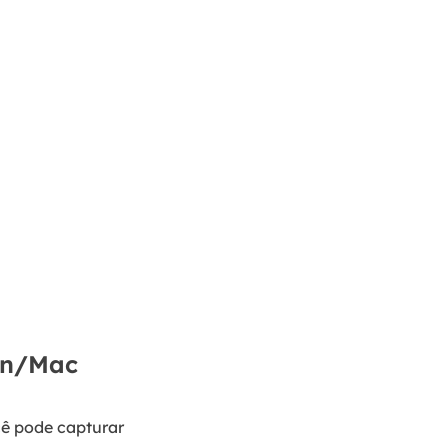
in/Mac
cê pode capturar