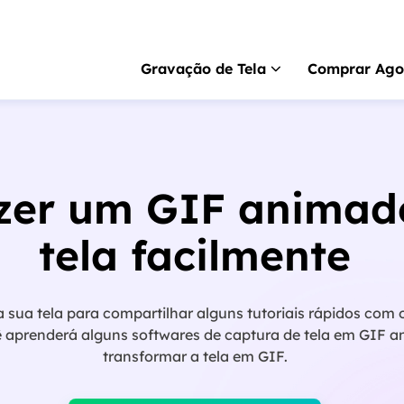
Gravação de Tela
Comprar Ago
RecExperts
para 
Gravador de tela pa
zer um GIF animad
RecExperts
para 
Gravador de tela p
tela facilmente
Gravador de tela 
Gravar tela online gr
sua tela para compartilhar alguns tutoriais rápidos com 
ScreenShot
ê aprenderá alguns softwares de captura de tela em GIF 
Captura de tela no P
transformar a tela em GIF.
