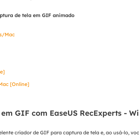
aptura de tela em GIF animado
ws/Mac
e]
Mac [Online]
 em GIF com EaseUS RecExperts - W
lente criador de GIF para captura de tela e, ao usá-lo, vo