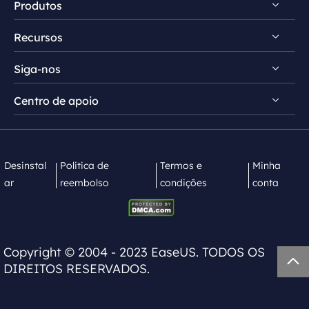
Produtos
Conheça EaseUS
Recursos
Comentários e prêmios
RecExperts para Windows
Contrato de licença
Siga-nos
RecExperts para Mac
Dicas de gravação de tela
Política de privacidade
Screen Recorder Online
Centro de apoio


Mac App Store


EaseUS ScreenShot
Contate equipe de suporte
Desinstal
Politica de
Termos e
Minha
ar
reembolso
condições
conta
Copyright ©
2004 - 2023
EaseUS. TODOS OS

DIREITOS RESERVADOS.