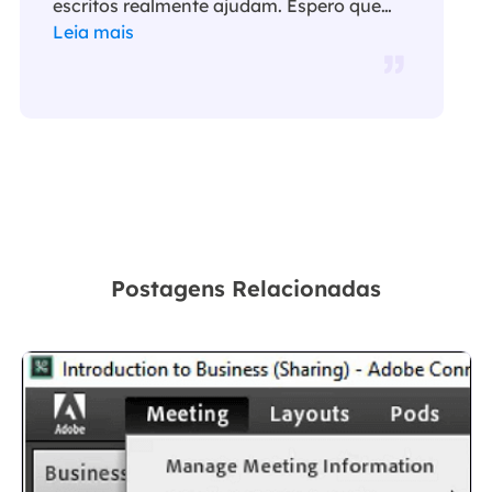
escritos realmente ajudam. Espero que
gostem de sua estadia no EaseUS e
Leia mais
tenham um bom dia."…
Postagens Relacionadas