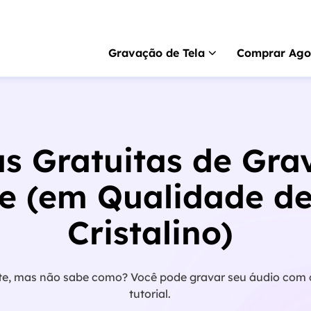
Gravação de Tela
Comprar Ago
RecExperts
para 
Gravador de tela pa
s Gratuitas de Gra
RecExperts
para 
Gravador de tela p
te (em Qualidade d
Gravador de tela 
Cristalino)
Gravar tela online gr
ScreenShot
Captura de tela no P
te, mas não sabe como? Você pode gravar seu áudio com c
tutorial.
