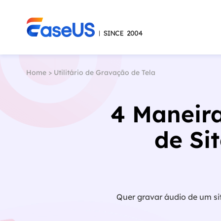
Home
>
Utilitário de Gravação de Tela
4 Maneira
de Si
Quer gravar áudio de um si