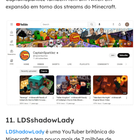
expansão em torno dos streams do Minecraft.
11. LDSshadowLady
LDShadowLady
é uma YouTuber britânica do
Minecraft e tem pouco mais de 7 milhões de