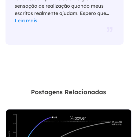
sensação de realização quando meus
escritos realmente ajudam. Espero que
gostem de sua estadia no EaseUS e
Leia mais
tenham um bom dia."…
Postagens Relacionadas