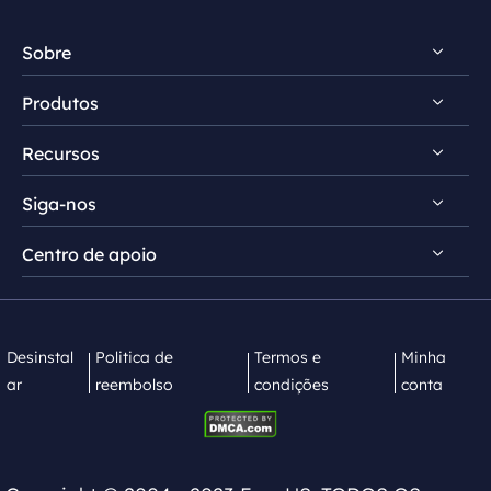
Sobre
Produtos
Conheça EaseUS
Recursos
Comentários e prêmios
RecExperts para Windows
Contrato de licença
Siga-nos
RecExperts para Mac
Dicas de gravação de tela
Política de privacidade
Screen Recorder Online
Centro de apoio


Mac App Store


EaseUS ScreenShot
Contate equipe de suporte
Desinstal
Politica de
Termos e
Minha
ar
reembolso
condições
conta