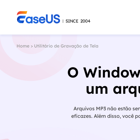
Home
>
Utilitário de Gravação de Tela
O Windows
um arqu
Arquivos MP3 não estão sen
eficazes. Além disso, você 