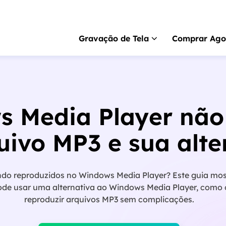
Gravação de Tela
Comprar Ago
RecExperts
para 
Gravador de tela pa
 Media Player não
RecExperts
para 
Gravador de tela p
ivo MP3 e sua alte
Gravador de tela 
Gravar tela online gr
do reproduzidos no Windows Media Player? Este guia mos
ScreenShot
pode usar uma alternativa ao Windows Media Player, como
Captura de tela no P
reproduzir arquivos MP3 sem complicações.
