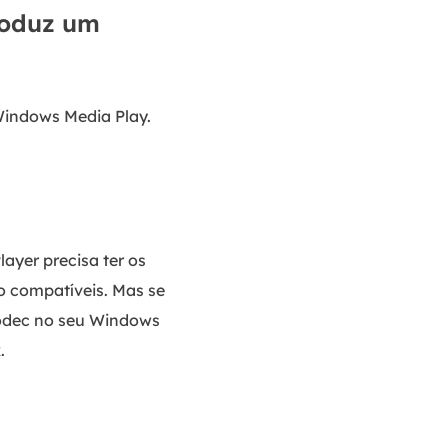
roduz um
Windows Media Play.
yer precisa ter os
o compatíveis. Mas se
codec no seu Windows
.