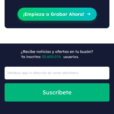
¡Empieza a Grabar Ahora!

+9
¿Recibe noticias y ofertas en tu buzón?
Ya inscritos
50.600.076
usuarios.
Suscríbete