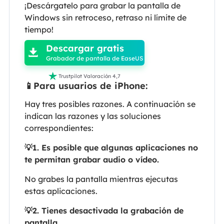
¡Descárgatelo para grabar la pantalla de
Windows sin retroceso, retraso ni límite de

tiempo!
Descargar gratis

Grabador de pantalla de EaseUS

Trustpilot Valoración 4,7
📱Para usuarios de iPhone:
Hay tres posibles razones. A continuación se
indican las razones y las soluciones
correspondientes:
💡1. Es posible que algunas aplicaciones no
te permitan grabar audio o vídeo
.
No grabes la pantalla mientras ejecutas
estas aplicaciones.
💡2. Tienes desactivada la grabación de
pantalla.