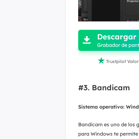

Descargar 

Grabador de pant

Trustpilot Valo
#3. Bandicam
Sistema operativo: Win
Bandicam es uno de los g
para Windows te permite 