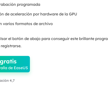
grabación programada
ión de aceleración por hardware de la GPU
n varios formatos de archivo
ulsar el botón de abajo para conseguir este brillante prog
registrarse.
gratis
alla de EaseUS
ración 4,7