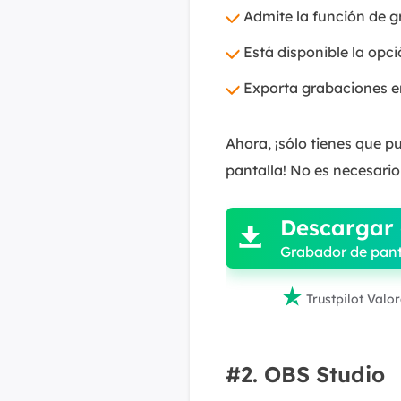
Admite la función de 
Está disponible la opc
Exporta grabaciones e
Ahora, ¡sólo tienes que p
pantalla! No es necesario 

Descargar 

Grabador de pant

Trustpilot Valo
#2. OBS Studio