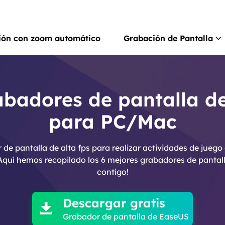
ión con zoom automático
Grabación de Pantalla
Rec
Grab
abadores de pantalla de
para PC/Mac
Rec
Grab
de pantalla de alta fps para realizar actividades de jueg
Gra
¡Aquí hemos recopilado los 6 mejores grabadores de pantal
Graba
contigo!

Scr
Hace
Descargar gratis

Grabador de pantalla de EaseUS