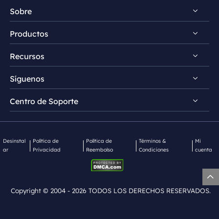
Sobre
Productos
Descubrir EaseUS
Recursos
Premios & Reseñas
RecExperts para Windows
Acuerdo de Licencia
Síguenos
RecExperts para Mac
Guía de grabación de pantalla
Política de Privacidad
Grabador de pantalla online
Centro de Soporte


Grabador de audio gratis


EaseUS ScreenShot
FocalFlow vs Loom
Contactar Soporte
EaseUS FocalFlow
FocalFlow vs Screen Studio
Desinstal
Política de
Política de
Términos &
Mi
ar
Privacidad
Reembolso
Condiciones
cuenta
Mac App Store

Copyright ©
2004 - 2026
TODOS LOS DERECHOS RESERVADOS.