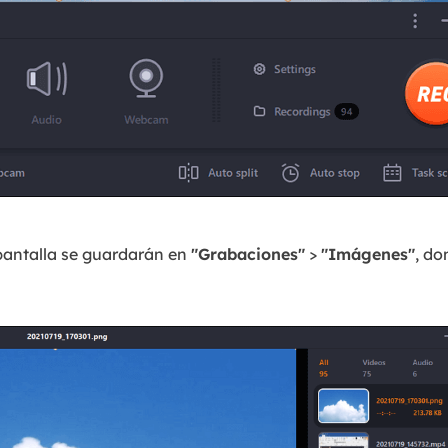
pantalla se guardarán en
"Grabaciones"
>
"Imágenes"
, d