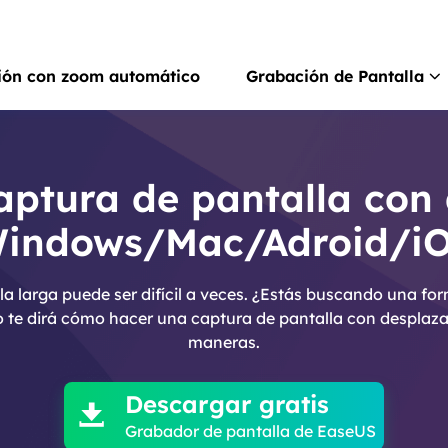
ión con zoom automático
Grabación de Pantalla
Rec
Grab
ptura de pantalla con
indows/Mac/Adroid/i
Rec
Grab
a larga puede ser difícil a veces. ¿Estás buscando una f
Gra
o te dirá cómo hacer una captura de pantalla con desplaza
Graba
maneras.

Scr
Hace
Descargar gratis

Grabador de pantalla de EaseUS