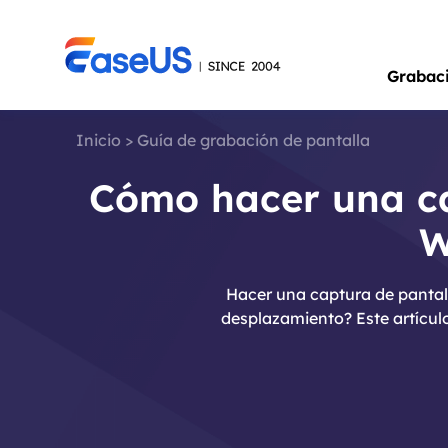
Grabac
Inicio
>
Guía de grabación de pantalla
Cómo hacer una ca
W
Hacer una captura de pantall
desplazamiento? Este artícul