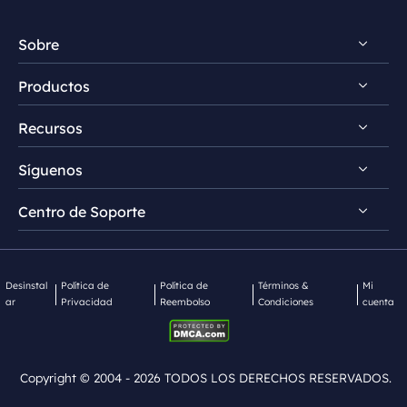
Sobre
Productos
Descubrir EaseUS
Recursos
Premios & Reseñas
RecExperts para Windows
Acuerdo de Licencia
Síguenos
RecExperts para Mac
Guía de grabación de pantalla
Política de Privacidad
Grabador de pantalla online
Centro de Soporte


Grabador de audio gratis


EaseUS ScreenShot
FocalFlow vs Loom
Contactar Soporte
EaseUS FocalFlow
FocalFlow vs Screen Studio
Desinstal
Política de
Política de
Términos &
Mi
ar
Privacidad
Reembolso
Condiciones
cuenta
Mac App Store
Copyright ©
2004 - 2026
TODOS LOS DERECHOS RESERVADOS.