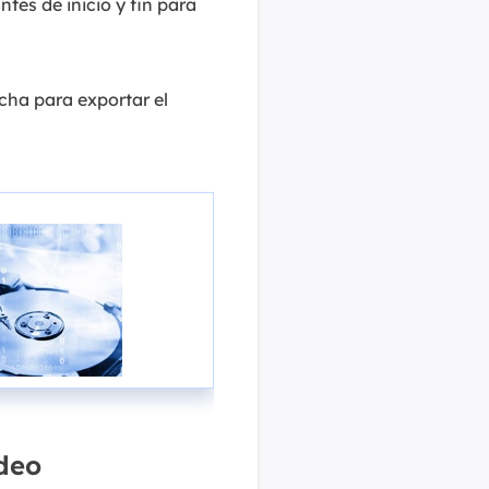
ntes de inicio y fin para
cha para exportar el
deo