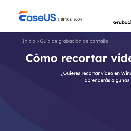
Grabac
Inicio
>
Guía de grabación de pantalla
Cómo recortar víd
¿Quieres recortar vídeo en Win
aprenderás algunas 