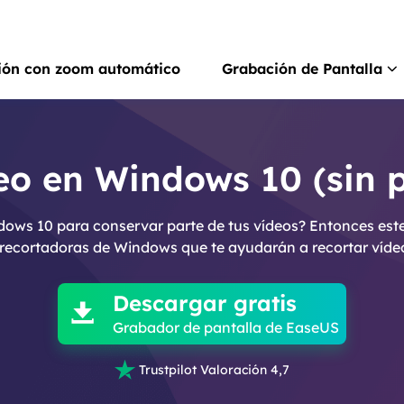
ión con zoom automático
Grabación de Pantalla
Rec
Grab
eo en Windows 10 (sin p
Rec
dows 10 para conservar parte de tus vídeos? Entonces este
Grab
recortadoras de Windows que te ayudarán a recortar vídeos

Gra
Graba
Descargar gratis

Grabador de pantalla de EaseUS
Scr
Hace

Trustpilot Valoración 4,7