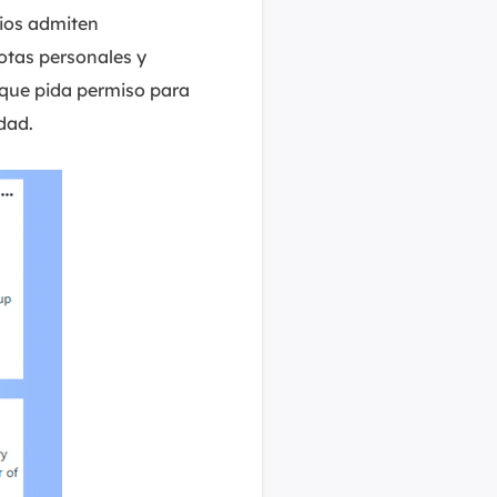
rios admiten
otas personales y
l que pida permiso para
dad.