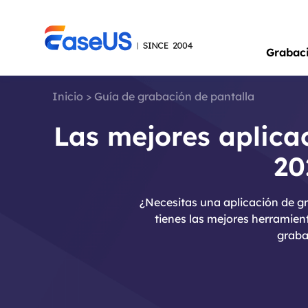
Grabac
Inicio
>
Guía de grabación de pantalla
Las mejores aplica
20
¿Necesitas una aplicación de gr
tienes las mejores herramien
graba