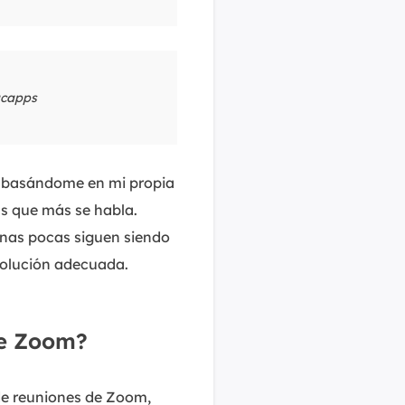
acapps
y basándome en mi propia
as que más se habla.
 unas pocas siguen siendo
 solución adecuada.
de Zoom?
 de reuniones de Zoom,