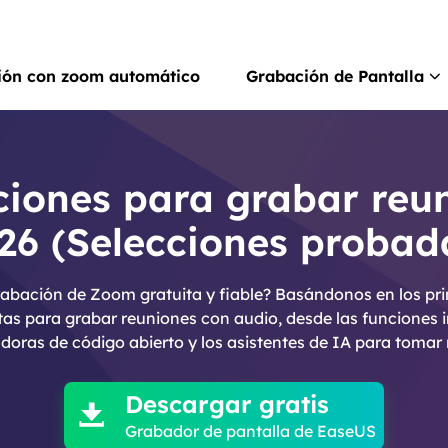
ión con zoom automático
Grabación de Pantalla
Rec
Grab
ciones para grabar re
26 (Selecciones probad
Rec
Grab
abación de Zoom gratuita y fiable? Basándonos en los pri
Gra
tas para grabar reuniones con audio, desde las funciones
Graba
doras de código abierto y los asistentes de IA para tomar 

Scr
Hace
Descargar gratis

Grabador de pantalla de EaseUS